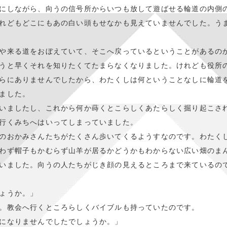
にしながら、向うの信号所からいつも放して遊ばせる輪道の内側
れどもどこにもあの白い頭もせなかも見えていませんでした。う
や来る道をおぼえていて、そこへ戻っているということがあるの
うと早くそれを知りたくてたまらなくなりました。けれども役所
らにありませんでしたから、わたくしは何ということなしに輪道
ました。
いましたし、これから何か蒔くとこらしくあたらしく掘り起こさ
行くみちへはいってしまっていました。
のおかみさんたちがたくさん歩いてくるようすなのです。わたく
わず帽子もかむらず山羊が居るかどうかもわからない広い畑のま
いました。向うの人たちがじき顔の見えるところまで来ているの
ょうか。」
。教会へ行くところらしくバイブルも持っていたのです。
になりませんでしたでしょうか。」