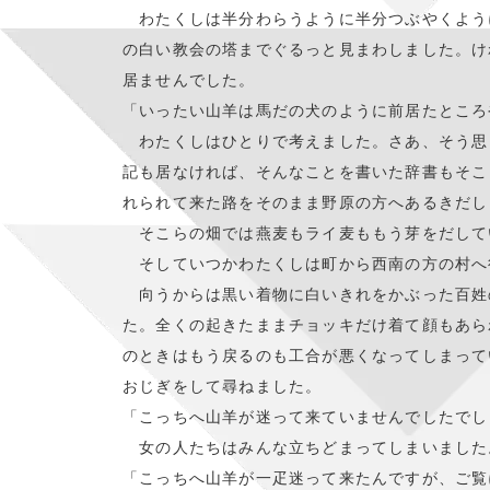
わたくしは半分わらうように半分つぶやくよう
の白い教会の塔までぐるっと見まわしました。け
居ませんでした。
「いったい山羊は馬だの犬のように前居たところ
わたくしはひとりで考えました。さあ、そう思
記も居なければ、そんなことを書いた辞書もそこ
れられて来た路をそのまま野原の方へあるきだし
そこらの畑では燕麦もライ麦ももう芽をだして
そしていつかわたくしは町から西南の方の村へ
向うからは黒い着物に白いきれをかぶった百姓
た。全くの起きたままチョッキだけ着て顔もあら
のときはもう戻るのも工合が悪くなってしまって
おじぎをして尋ねました。
「こっちへ山羊が迷って来ていませんでしたでし
女の人たちはみんな立ちどまってしまいました
「こっちへ山羊が一疋迷って来たんですが、ご覧