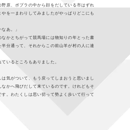
の野原、ポプラの中から顔をだしている市はずれ
まやを一まわりしてみましたがやっぱりどこにも
かなあ。」
のなかとちがって競馬場には物知りの年とった書
を半分通って、それからこの前山羊が村の人に連
れているところもありました。
しは気がついて、もう戻ってしまおうと思いまし
んなかへ飛びだして来ているのです。けれどもそ
です。わたくしは思い切って勢よく歩いて行って